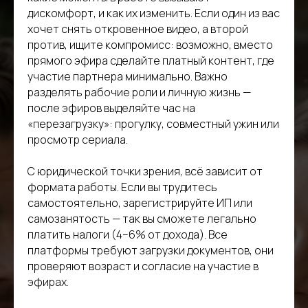
дискомфорт, и как их изменить. Если один из вас
хочет снять откровенное видео, а второй
против, ищите компромисс: возможно, вместо
прямого эфира сделайте платный контент, где
участие партнера минимально. Важно
разделять рабочие роли и личную жизнь —
после эфиров выделяйте час на
«перезагрузку»: прогулку, совместный ужин или
просмотр сериала.
С юридической точки зрения, всё зависит от
формата работы. Если вы трудитесь
самостоятельно, зарегистрируйте ИП или
самозанятость — так вы сможете легально
платить налоги (4–6% от дохода). Все
платформы требуют загрузки документов, они
проверяют возраст и согласие на участие в
эфирах.