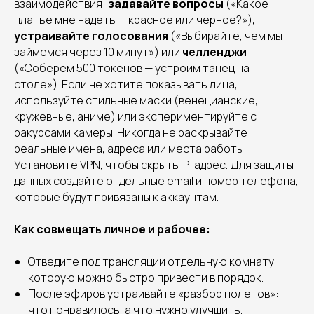
взаимодействия:
задавайте вопросы
(«Какое
платье мне надеть — красное или черное?»),
устраивайте голосования
(«Выбирайте, чем мы
займемся через 10 минут») или
челленджи
(«Соберём 500 токенов — устроим танец на
столе»). Если не хотите показывать лица,
используйте стильные маски (венецианские,
кружевные, аниме) или экспериментируйте с
ракурсами камеры. Никогда не раскрывайте
реальные имена, адреса или места работы.
Установите VPN, чтобы скрыть IP-адрес. Для защиты
данных создайте отдельные email и номер телефона,
которые будут привязаны к аккаунтам.
Как совмещать личное и рабочее:
Отведите под трансляции отдельную комнату,
которую можно быстро привести в порядок.
После эфиров устраивайте «разбор полетов»:
что понравилось, а что нужно улучшить.