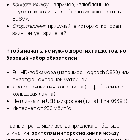
Концепция шоу:
например, «влюбленные
студенты», «тайные любовники», «эксперты в
BDSM».
Сторителлинг:
придумайте историю, которая
заинтригует зрителей.
Чтобы начать, не нужно дорогих гаджетов, но
базовый набор обязателен:
Full HD-вебкамера (например, Logitech C920) или
смартфон с хорошей матрицей.
Два источника мягкого света (софтбоксы или
кольцевая лампа).
Петличка или USB-микрофон (типа Fifine K669B).
Интернет от 250 Мбит/с.
Парные трансляции всегда привлекают больше
внимания:
зрителям интересна химия между