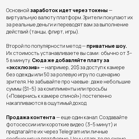
Основной
заработок идет через токены
—
виртуальную валюту платформ. Зрители покупают их
за реальные деньги и переводят вам за выполнение
действий (танцы, флирт, игры).
Второй по популярности метод —
приватные шоу.
Их стоимость устанавливаете вы сами: обычно от 3–
5 в минуту.
Сюда же добавляйте плату за
«эксклюзив»
— например, 20$ за доступ к камере
без одежды или 50 за ролевую игру по сценарию
зрителя. Не забывайте про чаевые: даже небольшие
суммы ($1–5) за комплименты или просьбы
(«Повернись к камере спиной») постепенно
накапливаются в ощутимый доход.
Продажа контента
— еще один канал. Создавайте
фотосессии или короткие видео (3–5 минут) и
предлагайте их через Telegram или личные
сообщения на платформе. Цены ставьте по схеме