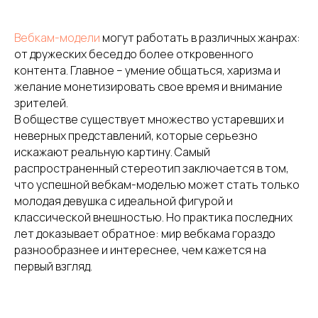
Вебкам-модели
могут работать в различных жанрах:
от дружеских бесед до более откровенного
контента. Главное – умение общаться, харизма и
желание монетизировать свое время и внимание
зрителей.
В обществе существует множество устаревших и
неверных представлений, которые серьезно
искажают реальную картину. Самый
распространенный стереотип заключается в том,
что успешной вебкам-моделью может стать только
молодая девушка с идеальной фигурой и
классической внешностью. Но практика последних
лет доказывает обратное: мир вебкама гораздо
разнообразнее и интереснее, чем кажется на
первый взгляд.