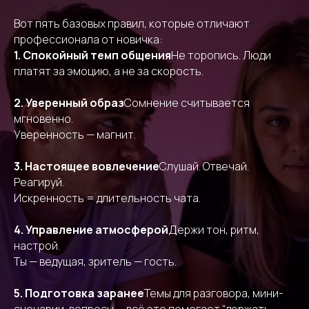
Вот пять базовых правил, которые отличают
профессионала от новичка:
1. Спокойный темп общения
Не торопись. Люди
платят за эмоцию, а не за скорость.
2. Уверенный образ
Сомнение считывается
мгновенно.
Уверенность — магнит.
3. Настоящее вовлечение
Слушай. Отвечай.
Реагируй.
Искренность = длительность чата.
4. Управление атмосферой
Держи тон, ритм,
настрой.
Ты — ведущая, зритель — гость.
5. Подготовка заранее
Темы для разговора, мини-