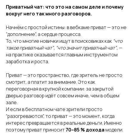
Приватный чат: что это на самом деле и почему
вокруг него так много разговоров.
Начнём с простой истины: в вебкаме приват — это не
“дополнение”, а сердце процесса.
То, что многие новички ищут в поисковиках как
“что
такое приватный чат”
,
“что значит приватный чат”
, —
на практике оказывается главным инструментом
заработка и роста.
Приват — это пространство, где зритель не просто
смотрит, а платит за внимание. Это как
переговорная в крупной компании: за закрытой
дверью разговор идёт совсем иначе, чем в общем
зале.
И если в бесплатном чате зрители просто
“разогреваются”, то приват — это момент, когда
интерес превращается в реальные деньги. Именно
поэтому приват приносит
70–85 % дохода
модели.