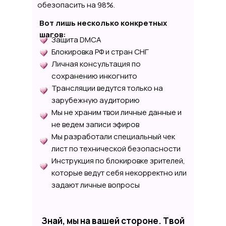
обезопасить на 98%.
и для личной жизни.
Вот лишь несколько конкретных
Поддержка команды. В студии
шагов:
Pretty Model мы предоставляем
Защита DMCA
всем моделям необходимую
Блокировка РФ и стран СНГ
поддержку и консультации, чтобы
Личная консультация по
вы могли начинать работу с
сохранению инкогнито
уверенностью и чувствовать
Трансляции ведутся только на
себя в безопасности.
зарубежную аудиторию
Какие качества мы ценим
Мы не храним твои личные данные и
Мы ценим в наших моделях
не ведем записи эфиров
следующие качества:
Мы разработали специальный чек
Коммуникабельность. Умение
лист по технической безопасности
общаться с аудиторией, быть
Инструкция по блокировке зрителей,
приветливым и внимательным к
которые ведут себя некорректно или
пожеланиям зрителей.
задают личные вопросы
Профессионализм. Способность
поддерживать высокий уровень
работы, быть ответственным и
Знай, мы на вашей стороне. Твой
пунктуальным.