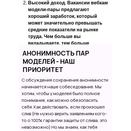
Высокий доход. Вакансии вебкам
модели-пары предлагают
хороший заработок, который
может значительно превышать
средние показатели на рынке
труда. Чем больше вы
вкладываете, тем больше
получаете.
АНОНИМНОСТЬ ПАР
Комфортные условия. Работать
МОДЕЛЕЙ - НАШ
можно из дома, создавая себе
ПРИОРИТЕТ
удобную и приятную обстановку.
Это позволяет сосредоточиться
С обсуждения сохранения анонимности
на работе и чувствовать себя
начинается наше собеседование. Мы
комфортно.
хотим, чтобы у моделей было полное
Развитие навыков. Работа в
понимание, как можно обезопасить
интернете для пары помогает
себя. Как действовать, если произошел
развивать коммуникативные
слив (Не нужно верить заявлениям кого-
навыки, уверенность в себе и
то о 100% гарантии защиты от слива, это
творческое мышление. Это
невозможно) Но мы знаем, как тебя
полезно не только для работы, но