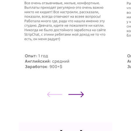
Высокоскоростное соединение,
которое позволит вам
транслировать качественное
видео без задержек.
Комфортное место для работы.
Уютный и тихий уголок, где вы
сможете сосредоточиться на
работе и чувствовать себя
комфортно.
Позитивный настрой. Готовность
к новым вызовам и желание
развиваться в этой сфере.
Документы. Паспорт для
верификации личности и другие
необходимые документы,
которые могут потребоваться для
регистрации на сайте.
Хотите работать с нами?
Если вы готовы начать новую главу