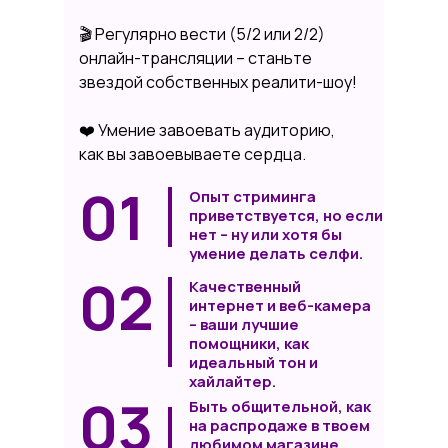
🎬 Регулярно вести (5/2 или 2/2)
онлайн-трансляции – станьте
звездой собственных реалити-шоу!
❤️ Умение завоевать аудиторию,
как вы завоевываете сердца.
01
Опыт стриминга
приветствуется, но если
нет – ну или хотя бы
умение делать селфи.
02
Качественный
интернет и веб-камера
– ваши лучшие
помощники, как
идеальный тон и
хайлайтер.
03
Быть общительной, как
на распродаже в твоем
любимом магазине.