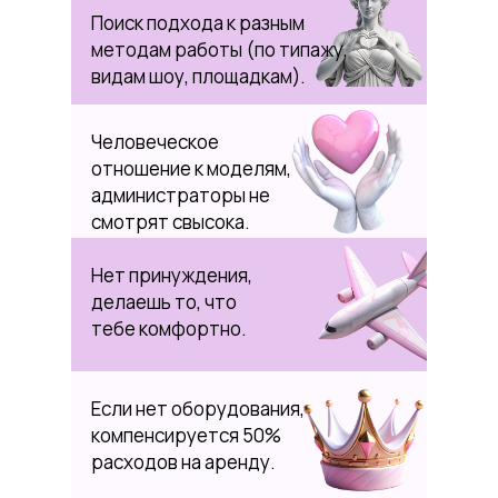
Поиск подхода к разным
методам работы (по типажу,
видам шоу, площадкам).
Человеческое
отношение к моделям,
администраторы не
смотрят свысока.
Нет принуждения,
делаешь то, что
тебе комфортно.
Если нет оборудования,
компенсируется 50%
расходов на аренду.